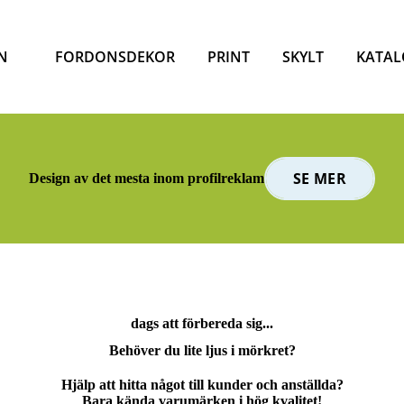
N
FORDONSDEKOR
PRINT
SKYLT
KATAL
SE MER
Design av det mesta inom profilreklam
dags att förbereda sig...
Behöver du lite ljus i mörkret?
Hjälp att hitta något till kunder och anställda?
Bara kända varumärken i hög kvalitet!