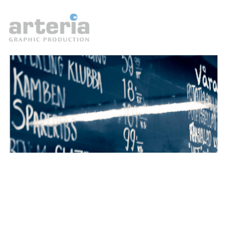
DU hittar oss i Kungälv
Butiksexpo