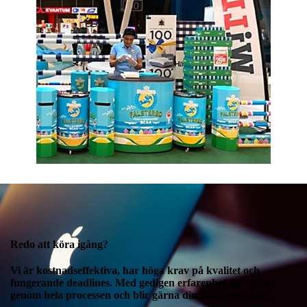
Redo att köra igång?
Vi är kostnadseffektiva, har höga krav på kvalitet och
fungerande deadlines. Med gedigen erfarenhet tar vi dig
genom hela processen och blir gärna din totalleverantör.