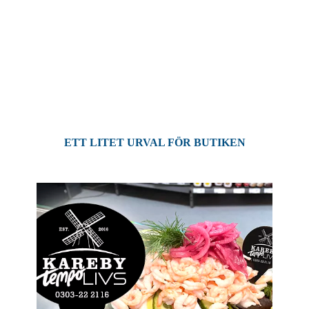
Vi hjälper dig synas i och utanför butiken.
Vippor,
rabattkuponger, presentkort, pallsvep, stickywell, hyllkantsremsor
och mycket mer.
ETT LITET URVAL FÖR BUTIKEN